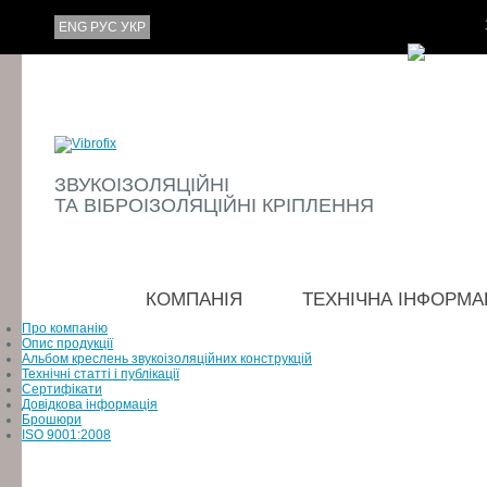
ENG
РУС
УКР
ЗВУКОІЗОЛЯЦІЙНІ
ТА ВІБРОІЗОЛЯЦІЙНІ КРІПЛЕННЯ
КОМПАНІЯ
ТЕХНІЧНА ІНФОРМА
Про компанію
Опис продукції
Альбом креслень звукоізоляційних конструкцій
Технічні статті і публікації
Сертифікати
Довідкова інформація
Брошюри
ISO 9001:2008