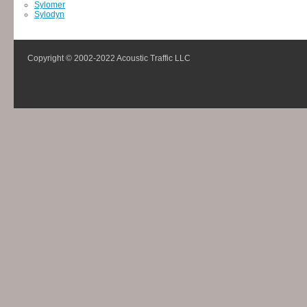
Sylomer
Sylodyn
Copyright © 2002-2022 Acoustic Traffic LLC