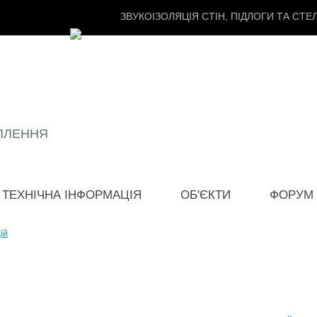
ЗВУКОІЗОЛЯЦІЯ СТІН, ПІДЛОГИ ТА СТЕ
ІПЛЕННЯ
ТЕХНІЧНА ІНФОРМАЦІЯ
ОБ'ЄКТИ
ФОРУМ
ій