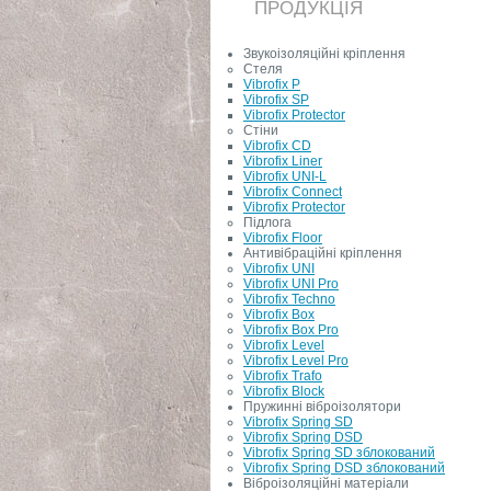
ПРОДУКЦІЯ
Звукоізоляційні кріплення
Стеля
Vibrofix P
Vibrofix SP
Vibrofix Protector
Стіни
Vibrofix CD
Vibrofix Liner
Vibrofix UNI-L
Vibrofix Connect
Vibrofix Protector
Підлога
Vibrofix Floor
Антивібраційні кріплення
Vibrofix UNI
Vibrofix UNI Pro
Vibrofix Techno
Vibrofix Box
Vibrofix Box Pro
Vibrofix Level
Vibrofix Level Pro
Vibrofix Trafo
Vibrofix Block
Пружинні віброізолятори
Vibrofix Spring SD
Vibrofix Spring DSD
Vibrofix Spring SD зблокований
Vibrofix Spring DSD зблокований
Віброізоляційні матеріали